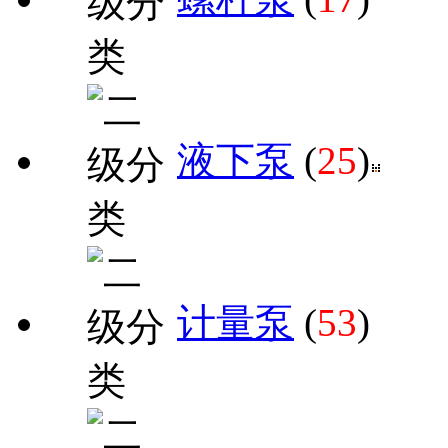
液下泵
(
25
)
计量泵
(
53
)