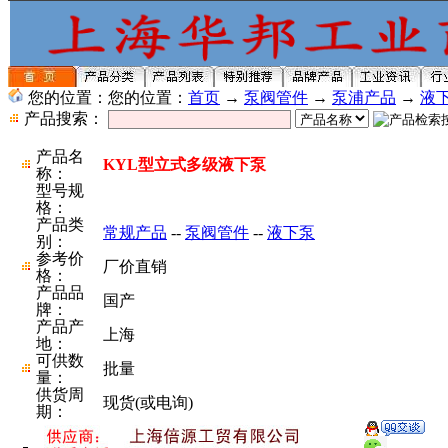
您的位置：您的位置：
首页
→
泵阀管件
→
泵浦产品
→
液
产品搜索：
产品名
KYL型立式多级液下泵
称：
型号规
格：
产品类
常规产品
--
泵阀管件
--
液下泵
别：
参考价
厂价直销
格：
产品品
国产
牌：
产品产
上海
地：
可供数
批量
量：
供货周
现货(或电询)
期：