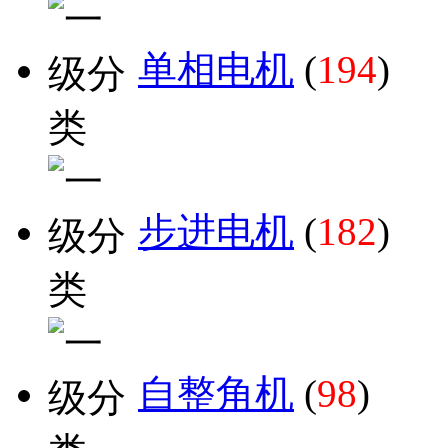
单相电机
(
194
)
步进电机
(
182
)
自整角机
(
98
)