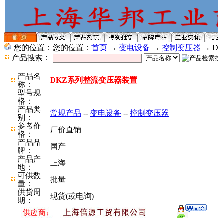
您的位置：您的位置：
首页
→
变电设备
→
控制变压器
→ 
产品搜索：
产品名
DKZ系列整流变压器装置
称：
型号规
格：
产品类
常规产品
--
变电设备
--
控制变压器
别：
参考价
厂价直销
格：
产品品
国产
牌：
产品产
上海
地：
可供数
批量
量：
供货周
现货(或电询)
期：