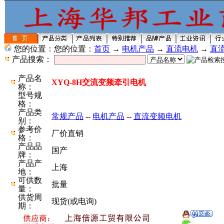
您的位置：您的位置：
首页
→
电机产品
→
直流电机
→
直
产品搜索：
产品名
XYQ-8H交流变频牵引电机
称：
型号规
格：
产品类
常规产品
--
电机产品
--
直流变频电机
别：
参考价
厂价直销
格：
产品品
国产
牌：
产品产
上海
地：
可供数
批量
量：
供货周
现货(或电询)
期：