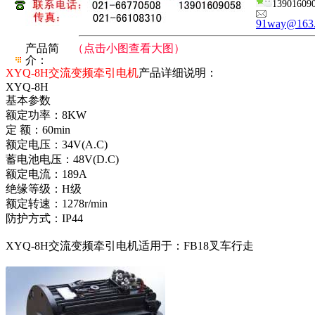
13901609
91way@163
产品简
（点击小图查看大图）
介：
XYQ-8H交流变频牵引电机
产品详细说明：
XYQ-8H
基本参数
额定功率：8KW
定 额：60min
额定电压：34V(A.C)
蓄电池电压：48V(D.C)
额定电流：189A
绝缘等级：H级
额定转速：1278r/min
防护方式：IP44
XYQ-8H交流变频牵引电机适用于：FB18叉车行走