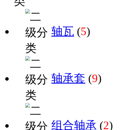
轴瓦
(
5
)
轴承套
(
9
)
组合轴承
(
2
)