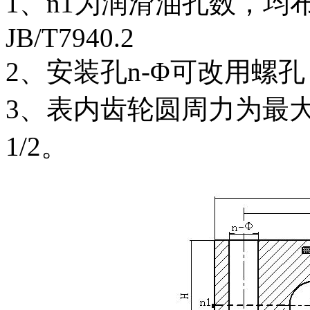
1、n1为润滑油孔数，均布：油杯
JB/T7940.2
2、安装孔n-Φ可改用螺孔
3、表内齿轮圆周力为最
1/2。