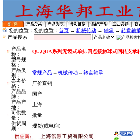
您的位置：您的位置：
首页
→
机械传动
→
轴承
→
转盘轴
产品搜索：
产品名
QU,QUA系列无齿式单排四点接触球式回转支承
称：
型号规
格：
产品类
常规产品
--
机械传动
--
转盘轴承
别：
参考价
厂价直销
格：
产品品
国产
牌：
产品产
上海
地：
可供数
批量
量：
供货周
现货(或电询)
期：