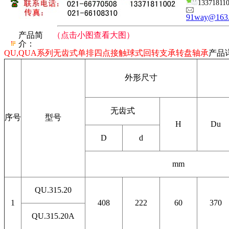
13371811
91way@163
产品简
（点击小图查看大图）
介：
QU,QUA系列无齿式单排四点接触球式回转支承转盘轴承
产品
外形尺寸
无齿式
序号
型号
H
Du
D
d
mm
QU.315.20
1
408
222
60
370
QU.315.20A