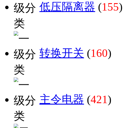
低压隔离器
(
155
)
转换开关
(
160
)
主令电器
(
421
)