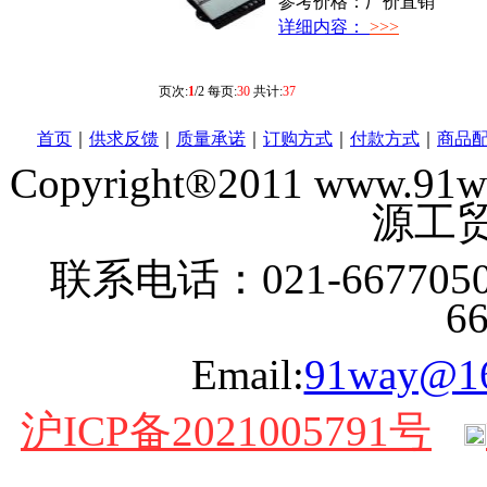
参考价格：厂价直销
详细内容：
>>>
页次:
1
/2 每页:
30
共计:
37
首页
｜
供求反馈
｜
质量承诺
｜
订购方式
｜
付款方式
｜
商品
Copyright®2011 www
源工贸
联系电话：021-6677050
6
Email:
91way@1
沪ICP备2021005791号